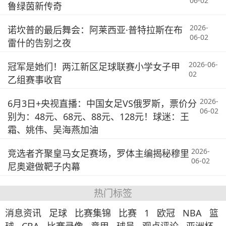
06-02
鲁绿茵新传奇
2026-
诺坎普的最后舞会：阿莱西亚·普特拉斯在布
06-02
雷什的告别之夜
2026-06-
冠军是她们！两江新区足球联赛小学女子甲
02
乙组赛事收官
2026-
6月3日+央视直播：中国女足VS俄罗斯，票价分
06-02
别为：48元、68元、88元、128元！球迷：王
霜、姚伟、吴海燕加油
2026-
竞选者齐聚皇马女足赛场，罗体主编揭秘穆里
06-02
尼奥避做靶子内幕
热门标签
消息资讯
足球
比赛集锦
比赛
1
欧冠
NBA
篮