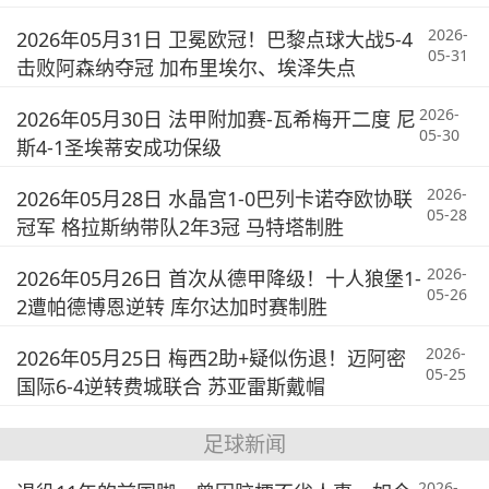
2026-
2026年05月31日 卫冕欧冠！巴黎点球大战5-4
05-31
击败阿森纳夺冠 加布里埃尔、埃泽失点
2026-
2026年05月30日 法甲附加赛-瓦希梅开二度 尼
05-30
斯4-1圣埃蒂安成功保级
2026-
2026年05月28日 水晶宫1-0巴列卡诺夺欧协联
05-28
冠军 格拉斯纳带队2年3冠 马特塔制胜
2026-
2026年05月26日 首次从德甲降级！十人狼堡1-
05-26
2遭帕德博恩逆转 库尔达加时赛制胜
2026-
2026年05月25日 梅西2助+疑似伤退！迈阿密
05-25
国际6-4逆转费城联合 苏亚雷斯戴帽
足球新闻
2026-