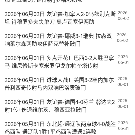
2026-
2026年06月02日 友谊赛-加拿大2-0乌兹别克斯
06-02
坦 肖穆罗多夫失单刀 奥卢瓦塞伊两助
2026-
2026年06月02日 友谊赛-挪威3-1瑞典 拉森双
06-02
响莱尔森两助攻伊萨克替补破门
2026-
2026年06月01日 多点开花！巴西6-2大胜巴拿
06-01
马 维尼修斯卡塞米罗伊戈尔帕奎塔传射
2026-
2026年06月01日 进球大战！美国3-2塞内加尔
06-01
普利西奇传射马内双响巴洛贡破门
2026-
2026年06月01日 友谊赛-德国4-0芬兰 翁达夫2
06-01
射1传+伤退维尔茨、穆西亚拉破门
2026-
2026年05月31日 东北超-通辽队两点球4-0战胜
05-31
鸡西队 通辽队1胜1平鸡西队遭遇2连败