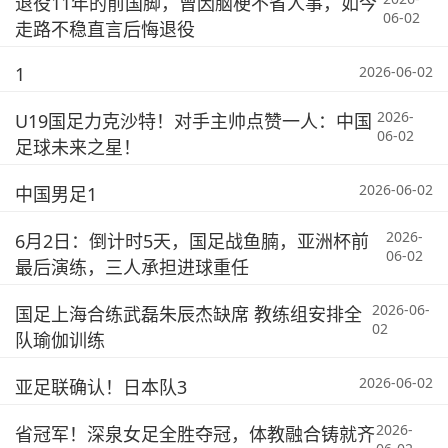
退役11年的前国脚，曾因脑梗不省人事，如今
06-02
走路不稳直言后悔退役
1
2026-06-02
2026-
U19国足力克沙特！对手主帅点赞一人：中国
06-02
足球未来之星！
2026-06-02
中国男足1
2026-
6月2日：倒计时5天，国足战鱼腩，亚洲杯前
06-02
最后演练，三人承担进球重任
2026-06-
国足上海合练武磊朱辰杰缺席 教练组安排全
02
队瑜伽训练
2026-06-02
亚足联确认！日本队3
2026-
省冠军！深泉女足全胜夺冠，体教融合铸就齐