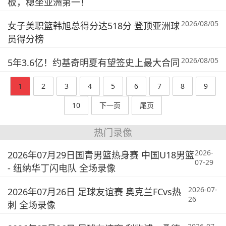
板，稳坐亚洲第一！
2026/08/05
女子美职篮韩旭总得分达518分 登顶亚洲球
员得分榜
2026/08/05
5年3.6亿！约基奇明夏有望签史上最大合同
1
2
3
4
5
6
7
8
9
10
下一页
尾页
热门录像
2026-
2026年07月29日国青男篮热身赛 中国U18男篮
07-29
- 纽纳华丁闪电队 全场录像
2026-07-
2026年07月26日 足球友谊赛 奥克兰FCvs热
26
刺 全场录像