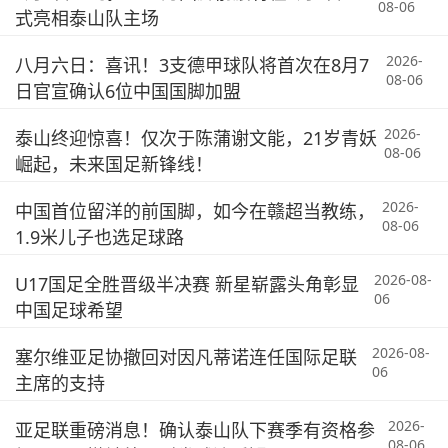
08-06
式亮相泰山队主场
2026-
八月六日：喜讯！3支德甲球队将首次在8月7
08-06
日官宣确认6位中国国脚加盟
2026-
泰山终迎惊喜！仅次于陈蒲谢文能，21岁青妖
08-06
崛起，未来国足新锋线！
2026-
中国首位留洋的前国脚，如今在赣超当教练，
08-06
1.9米儿子也选足球路
2026-08-
U17国足全胜晋级半决赛 新星崭露头角彰显
06
中国足球希望
2026-08-
塞尔维亚足协撤回对因凡蒂诺连任国际足联
06
主席的支持
2026-
亚足联重磅消息！确认泰山队下赛季有资格参
08-06