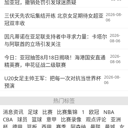
加亚冠，撤销处罚引发球迷质疑
2026-08-
三伏天先农坛集结开练 北京女足期待女超亚
06
冠双丰收
2026-
因凡蒂诺在亚足联支持者中寻求力量：卡塔尔
08-06
与阿联酋的立场引发关注
2026-
今日：亚冠抽签8月18日揭晓！海港国安直通
08-06
精英赛，申花征战二级联赛
2026-08-
U20女足主帅王军：把每一次对抗当世界杯
06
预演
热门标签
消息资讯
足球
比赛
比赛集锦
1
欧冠
NBA
CBA
球员
篮球
意甲
比赛录像
观点评论
亚洲
杯
德甲
篮板
西甲
赛季
阿森纳
曼联
曼城
女