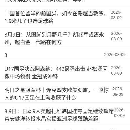
2026-
中国首位留洋的前国脚，如今在赣超当教练，
08-09
1.9米儿子也选足球路
2026-
8月9日：从国脚到月薪几千？胡兆军或离永
08-09
州，超白金一代路在何方
3
2026-08-09
2026-
U17国足决战阿森纳：442最强出击 赵松源回
08-09
撤中场领衔 金冠成冲锋
2026-
明日之星冠军杯｜连克四支欧美劲旅，一鸣惊
08-09
人的U17国足在上海收获了什么
2026-
8.9日：日本9人英超扎堆韩国挂零国足继续缺席
08-09
富安健洋转投水晶宫揭亚洲足球残酷差距