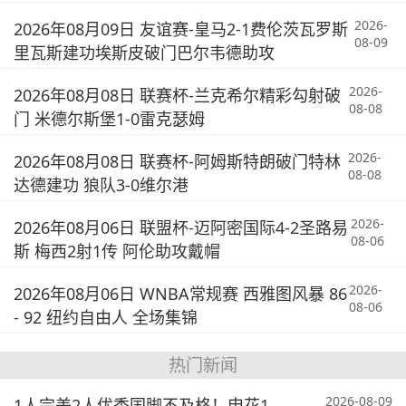
2026-
2026年08月09日 友谊赛-皇马2-1费伦茨瓦罗斯
08-09
里瓦斯建功埃斯皮破门巴尔韦德助攻
2026-
2026年08月08日 联赛杯-兰克希尔精彩勾射破
08-08
门 米德尔斯堡1-0雷克瑟姆
2026-
2026年08月08日 联赛杯-阿姆斯特朗破门特林
08-08
达德建功 狼队3-0维尔港
2026-
2026年08月06日 联盟杯-迈阿密国际4-2圣路易
08-06
斯 梅西2射1传 阿伦助攻戴帽
2026-
2026年08月06日 WNBA常规赛 西雅图风暴 86
08-06
- 92 纽约自由人 全场集锦
热门新闻
2026-08-09
1人完美2人优秀国脚不及格！申花1