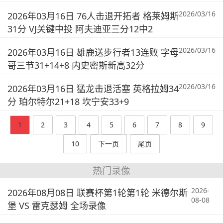
2026/03/16
2026年03月16日 76人击退开拓者 格莱姆斯
31分 VJ关键中投 阿夫迪亚三分12中2
2026/03/16
2026年03月16日 雄鹿送步行者13连败 字母
哥三节31+14+8 内史密斯新高32分
2026/03/16
2026年03月16日 猛龙击退活塞 英格拉姆34
分 珀尔特尔21+18 坎宁安33+9
1
2
3
4
5
6
7
8
9
10
下一页
尾页
热门录像
2026-
2026年08月08日 联赛杯第1轮第1轮 米德尔斯
08-08
堡 VS 雷克瑟姆 全场录像