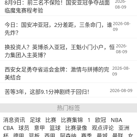
2026-
8月9日：前三名不保险！国安亚冠争夺战面
08-09
临魔鬼赛程考验
2026-08-
今日：国安冲亚冠，2分差距，三条命门，谁
09
先炸？
2026-
换投资人？英博杀入亚冠，王魁小门小户，恒
08-09
力集团入主英博？
2026-08-
西安女足勇夺省运会金牌：激情与拼搏的完
09
美结合
2026-08-09
苦等3年，这部9.1分神剧终于回归！
热门标签
消息资讯
足球
比赛
比赛集锦
1
欧冠
NBA
CBA
球员
意甲
篮球
比赛录像
观点评论
亚洲
杯
德甲
篮板
西甲
阿森纳
赛季
曼城
曼联
女