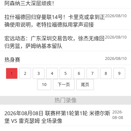
阿森纳三大深层顽疾！
2026/08/10
拉什福德回归穿曼联14号！卡里克或拿到正
确使用说明，老特拉福德拟用掌声迎接
2026/08/10
宏远动态：广东深圳交易告吹，徐杰无缘回
归男篮，萨姆纳基本留队
2026/08/10
热身赛
1
2
3
4
5
6
7
8
9
10
下一页
尾页
热门录像
2026-
2026年08月08日 联赛杯第1轮第1轮 米德尔斯
08-08
堡 VS 雷克瑟姆 全场录像