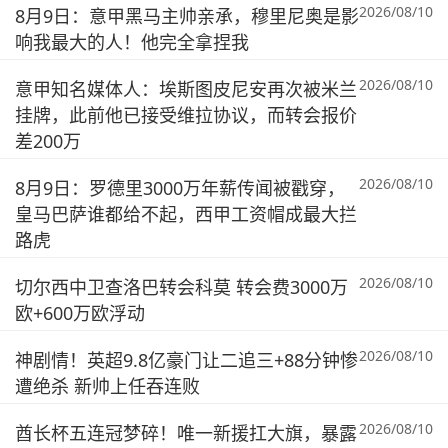
2026/08/10
8月9日：意甲黑马主帅亲承，穆里尼奥是影
响我最大的人！他完全拿捏我
2026/08/10
意甲知名媒体人：埃斯图皮尼安再次被米兰
挂牌，此前他已接受维拉协议，而转会报价
差200万
2026/08/10
8月9日：罗德里3000万年薪传闻被戳穿，
皇马巴萨谁都给不起，西甲工资帽成最大拦
路虎
2026/08/10
切尔西中卫查洛巴转会科莫 转会费3000万
欧+600万欧浮动
2026/08/10
神剧情！英超9.8亿豪门让二追三+88分钟惨
遭绝杀 新帅上任吞连败
2026/08/10
酋长杯五连冠梦碎！唯一新援扛大旗，暴露