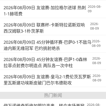
2026-08-
2026年08月09日 友谊赛-加拉格尔进球 热刺
09
1-1赫塔费
2026-
2026年08月09日 联赛杯-卡斯特拉诺斯双响
08-09
西汉姆联3-1朴茨茅斯
2026-
2026年08月09日 45分钟循环赛-巴萨0-1不敌乌
08-09
迪内斯无缘冠军 巴约挑射绝杀
2026-
2026年08月09日 45分钟友谊赛-巴萨1-0森林
08-09
拉菲点射费尔明造点 两队各一次中柱
2026-
2026年08月09日 友谊赛-皇马2-1费伦茨瓦罗斯
08-09
里瓦斯建功埃斯皮破门巴尔韦德助攻
热门新闻
2026-08-
伊万诺维奇拒绝加盟拉齐奥，转会市场再掀