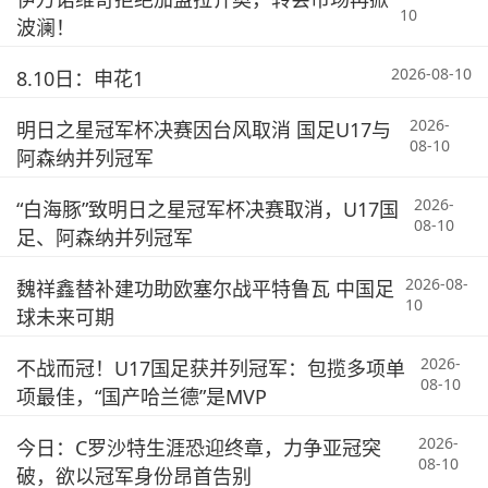
10
波澜！
2026-08-10
8.10日：申花1
2026-
明日之星冠军杯决赛因台风取消 国足U17与
08-10
阿森纳并列冠军
2026-
“白海豚”致明日之星冠军杯决赛取消，U17国
08-10
足、阿森纳并列冠军
2026-08-
魏祥鑫替补建功助欧塞尔战平特鲁瓦 中国足
10
球未来可期
2026-
不战而冠！U17国足获并列冠军：包揽多项单
08-10
项最佳，“国产哈兰德”是MVP
2026-
今日：C罗沙特生涯恐迎终章，力争亚冠突
08-10
破，欲以冠军身份昂首告别