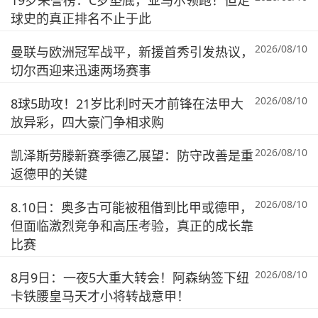
19岁荣誉榜：C罗垫底，亚马尔领跑！但足
球史的真正排名不止于此
2026/08/10
曼联与欧洲冠军战平，新援首秀引发热议，
切尔西迎来迅速两场赛事
2026/08/10
8球5助攻！21岁比利时天才前锋在法甲大
放异彩，四大豪门争相求购
2026/08/10
凯泽斯劳滕新赛季德乙展望：防守改善是重
返德甲的关键
2026/08/10
8.10日：奥多古可能被租借到比甲或德甲，
但面临激烈竞争和高压考验，真正的成长靠
比赛
2026/08/10
8月9日：一夜5大重大转会！阿森纳签下纽
卡铁腰皇马天才小将转战意甲！