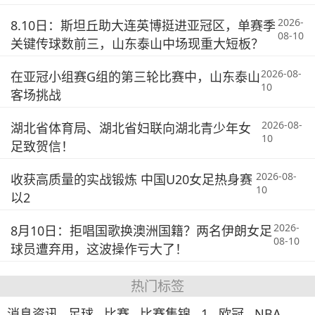
2026-
8.10日：斯坦丘助大连英博挺进亚冠区，单赛季
08-10
关键传球数前三，山东泰山中场现重大短板？
2026-08-
在亚冠小组赛G组的第三轮比赛中，山东泰山
10
客场挑战
2026-08-
湖北省体育局、湖北省妇联向湖北青少年女
10
足致贺信！
2026-08-
收获高质量的实战锻炼 中国U20女足热身赛
10
以2
2026-
8月10日：拒唱国歌换澳洲国籍？两名伊朗女足
08-10
球员遭弃用，这波操作亏大了！
热门标签
消息资讯
足球
比赛
比赛集锦
1
欧冠
NBA