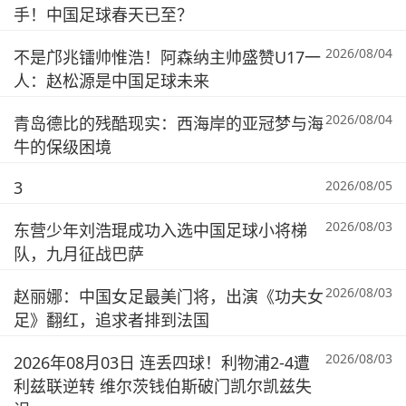
手！中国足球春天已至？
2026/08/04
不是邝兆镭帅惟浩！阿森纳主帅盛赞U17一
人：赵松源是中国足球未来
2026/08/04
青岛德比的残酷现实：西海岸的亚冠梦与海
牛的保级困境
3
2026/08/05
2026/08/03
东营少年刘浩琨成功入选中国足球小将梯
队，九月征战巴萨
2026/08/03
赵丽娜：中国女足最美门将，出演《功夫女
足》翻红，追求者排到法国
2026/08/03
2026年08月03日 连丢四球！利物浦2-4遭
利兹联逆转 维尔茨钱伯斯破门凯尔凯兹失