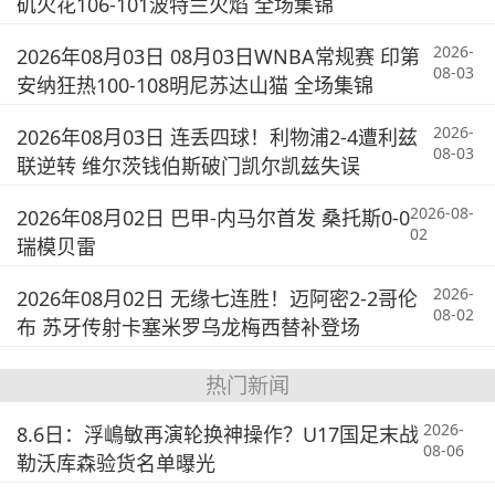
矶火花106-101波特兰火焰 全场集锦
2026-
2026年08月03日 08月03日WNBA常规赛 印第
08-03
安纳狂热100-108明尼苏达山猫 全场集锦
2026-
2026年08月03日 连丢四球！利物浦2-4遭利兹
08-03
联逆转 维尔茨钱伯斯破门凯尔凯兹失误
2026-08-
2026年08月02日 巴甲-内马尔首发 桑托斯0-0
02
瑞模贝雷
2026-
2026年08月02日 无缘七连胜！迈阿密2-2哥伦
08-02
布 苏牙传射卡塞米罗乌龙梅西替补登场
热门新闻
2026-
8.6日：浮嶋敏再演轮换神操作？U17国足末战
08-06
勒沃库森验货名单曝光