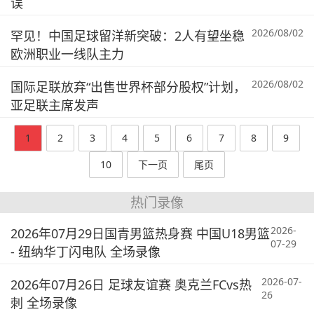
误
2026/08/02
罕见！中国足球留洋新突破：2人有望坐稳
欧洲职业一线队主力
2026/08/02
国际足联放弃“出售世界杯部分股权”计划，
亚足联主席发声
1
2
3
4
5
6
7
8
9
10
下一页
尾页
热门录像
2026-
2026年07月29日国青男篮热身赛 中国U18男篮
07-29
- 纽纳华丁闪电队 全场录像
2026-07-
2026年07月26日 足球友谊赛 奥克兰FCvs热
26
刺 全场录像