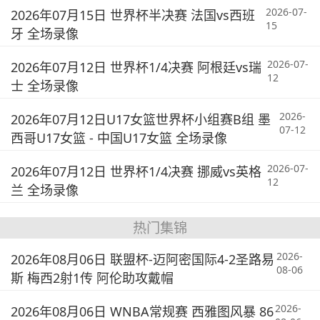
2026-07-
2026年07月15日 世界杯半决赛 法国vs西班
15
牙 全场录像
2026-07-
2026年07月12日 世界杯1/4决赛 阿根廷vs瑞
12
士 全场录像
2026-
2026年07月12日U17女篮世界杯小组赛B组 墨
07-12
西哥U17女篮 - 中国U17女篮 全场录像
2026-07-
2026年07月12日 世界杯1/4决赛 挪威vs英格
12
兰 全场录像
热门集锦
2026-
2026年08月06日 联盟杯-迈阿密国际4-2圣路易
08-06
斯 梅西2射1传 阿伦助攻戴帽
2026-
2026年08月06日 WNBA常规赛 西雅图风暴 86