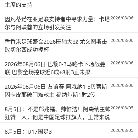
主席的支持
2026/08/06
因凡蒂诺在亚足联支持者中寻求力量：卡塔
尔与阿联酋的立场引发关注
2026/08/06
香香港足球盛会2026压轴大战 尤文图斯击
败切尔西成功捧杯
2026/08/06
2026年08月06日 巴黎0-3马略卡下场战曼
联 巴黎全场控球近6成+8射3正未果
2026/08/06
2026年08月06日 友谊赛-阿森纳1-3贝蒂斯
因卡皮耶破门难救主 福纳尔斯1射2传
2026/08/05
8月5日：不是邝兆镭、帅惟浩！阿森纳主帅
狂赞一人，他是中国足球扛旗人，正常来说
2026/08/05
8月5日：U17国足3