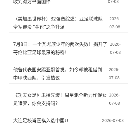
收到对方书面函件
07-08
（美加墨世界杯）32强赛综述：亚足联球队
2026-
全军覆没 “金靴”之争升温
07-08
7月8日：一个瓦尤族少年的两次失败！揭开了
2026-
哥伦比亚足球最深的秘密！
07-08
他曾代表国安踢亚冠首发，如今却被租借到
2026-
中甲陕西队，引发热议
07-08
《功夫女足》未播先爆！周星驰全新力作促女
2026-
足追梦，你会支持吗？
07-08
大连足校肖嘉祺入选中国U
2026-07-08