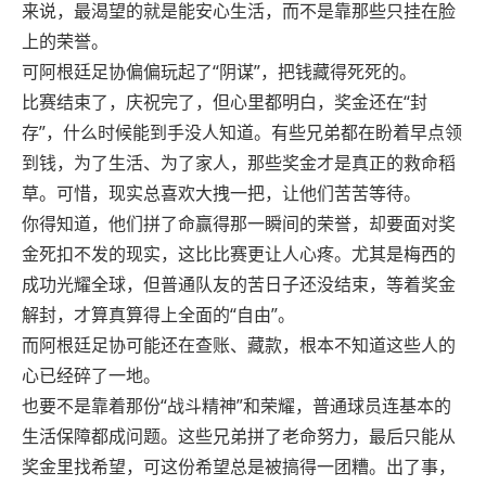
来说，最渴望的就是能安心生活，而不是靠那些只挂在脸
上的荣誉。
可阿根廷足协偏偏玩起了“阴谋”，把钱藏得死死的。
比赛结束了，庆祝完了，但心里都明白，奖金还在“封
存”，什么时候能到手没人知道。有些兄弟都在盼着早点领
到钱，为了生活、为了家人，那些奖金才是真正的救命稻
草。可惜，现实总喜欢大拽一把，让他们苦苦等待。
你得知道，他们拼了命赢得那一瞬间的荣誉，却要面对奖
金死扣不发的现实，这比比赛更让人心疼。尤其是梅西的
成功光耀全球，但普通队友的苦日子还没结束，等着奖金
解封，才算真算得上全面的“自由”。
而阿根廷足协可能还在查账、藏款，根本不知道这些人的
心已经碎了一地。
也要不是靠着那份“战斗精神”和荣耀，普通球员连基本的
生活保障都成问题。这些兄弟拼了老命努力，最后只能从
奖金里找希望，可这份希望总是被搞得一团糟。出了事，