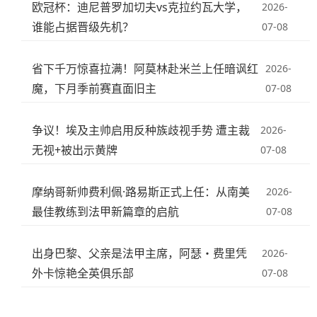
欧冠杯：迪尼普罗加切夫vs克拉约瓦大学，
2026-
谁能占据晋级先机？
07-08
省下千万惊喜拉满！阿莫林赴米兰上任暗讽红
2026-
魔，下月季前赛直面旧主
07-08
争议！埃及主帅启用反种族歧视手势 遭主裁
2026-
无视+被出示黄牌
07-08
摩纳哥新帅费利佩·路易斯正式上任：从南美
2026-
最佳教练到法甲新篇章的启航
07-08
出身巴黎、父亲是法甲主席，阿瑟・费里凭
2026-
外卡惊艳全英俱乐部
07-08