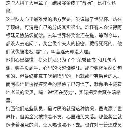
这些人拼了大半辈子，结果奖金成了“备胎”，比打仗还
惨。
这些队友心里最难受的地方就是，虽说赢了世界杯、站在
了顶峰，可清楚自己的分成其实很少。难怪有人会觉得阿
根廷足协脑袋糊涂。去年世界杯奖金还在拖，等到今年，
都没人去追问了，奖金像个天大的秘密，藏得死死的。他
们就像被老板“耍”了，叫苦连天却没人理。
他们心里都懂，拼死拼活只为了个“荣誉证书”和几句感
谢，奖金没到手，心里的火越烧越旺。那些奖杯虽然沉甸
甸的，但最终能真正吃到嘴里的，也就那些有后台的人。
而阿根廷足协操控奖金的黑幕早已习惯了，就像地主藏着
地老鼠的宝贝，嘴上说“还在努力”，实际把奖金藏在暗格
里。
梅西他们这些队员，最讨厌的就是这种情况，虽说赢了世
界杯，但奖金又被拖着不发，心里难免失落。那些奖金就
像卡着喉咙的刺，让人喝也喝不下去。也许对于普通球员