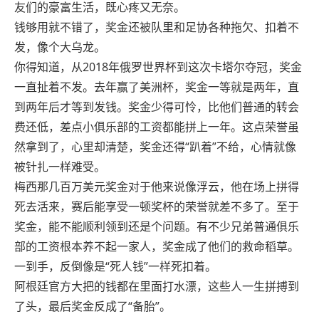
友们的豪富生活，既心疼又无奈。
钱够用就不错了，奖金还被队里和足协各种拖欠、扣着不
发，像个大乌龙。
你得知道，从2018年俄罗世界杯到这次卡塔尔夺冠，奖金
一直扯着不发。去年赢了美洲杯，奖金一等就是两年，直
到两年后才等到发钱。奖金少得可怜，比他们普通的转会
费还低，差点小俱乐部的工资都能拼上一年。这点荣誉虽
然拿到了，心里却清楚，奖金还得“趴着”不给，心情就像
被针扎一样难受。
梅西那几百万美元奖金对于他来说像浮云，他在场上拼得
死去活来，赛后能享受一顿奖杯的荣誉就差不多了。至于
奖金，能不能顺利领到还是个问题。有不少兄弟普通俱乐
部的工资根本养不起一家人，奖金成了他们的救命稻草。
一到手，反倒像是“死人钱”一样死扣着。
阿根廷官方大把的钱都在里面打水漂，这些人一生拼搏到
了头，最后奖金反成了“备胎”。