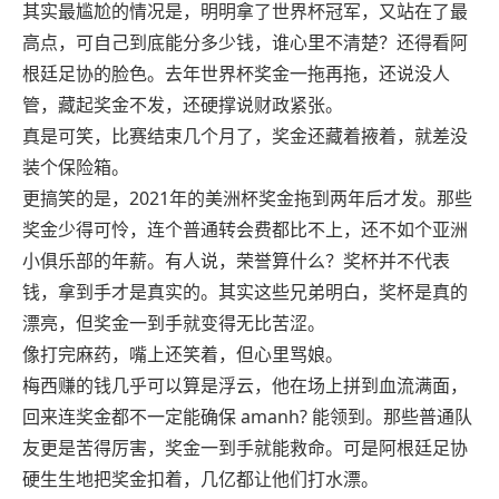
其实最尴尬的情况是，明明拿了世界杯冠军，又站在了最
高点，可自己到底能分多少钱，谁心里不清楚？还得看阿
根廷足协的脸色。去年世界杯奖金一拖再拖，还说没人
管，藏起奖金不发，还硬撑说财政紧张。
真是可笑，比赛结束几个月了，奖金还藏着掖着，就差没
装个保险箱。
更搞笑的是，2021年的美洲杯奖金拖到两年后才发。那些
奖金少得可怜，连个普通转会费都比不上，还不如个亚洲
小俱乐部的年薪。有人说，荣誉算什么？奖杯并不代表
钱，拿到手才是真实的。其实这些兄弟明白，奖杯是真的
漂亮，但奖金一到手就变得无比苦涩。
像打完麻药，嘴上还笑着，但心里骂娘。
梅西赚的钱几乎可以算是浮云，他在场上拼到血流满面，
回来连奖金都不一定能确保 amanh? 能领到。那些普通队
友更是苦得厉害，奖金一到手就能救命。可是阿根廷足协
硬生生地把奖金扣着，几亿都让他们打水漂。