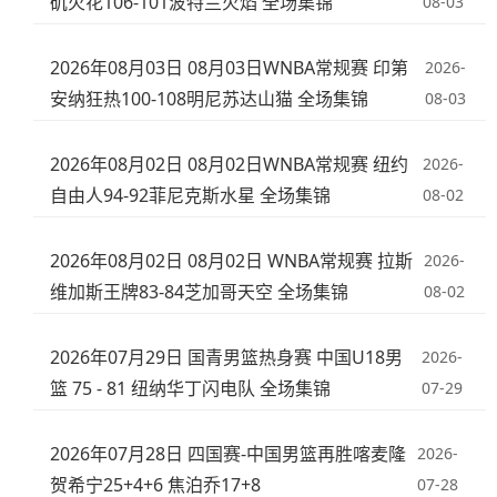
矶火花106-101波特兰火焰 全场集锦
08-03
2026年08月03日 08月03日WNBA常规赛 印第
2026-
安纳狂热100-108明尼苏达山猫 全场集锦
08-03
2026年08月02日 08月02日WNBA常规赛 纽约
2026-
自由人94-92菲尼克斯水星 全场集锦
08-02
2026年08月02日 08月02日 WNBA常规赛 拉斯
2026-
维加斯王牌83-84芝加哥天空 全场集锦
08-02
2026年07月29日 国青男篮热身赛 中国U18男
2026-
篮 75 - 81 纽纳华丁闪电队 全场集锦
07-29
2026年07月28日 四国赛-中国男篮再胜喀麦隆
2026-
贺希宁25+4+6 焦泊乔17+8
07-28