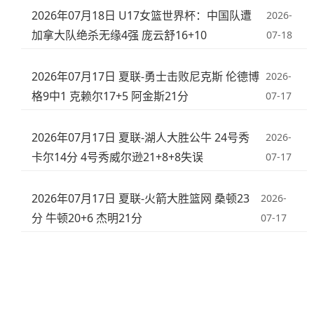
2026年07月18日 U17女篮世界杯：中国队遭
2026-
加拿大队绝杀无缘4强 庞云舒16+10
07-18
2026年07月17日 夏联-勇士击败尼克斯 伦德博
2026-
格9中1 克赖尔17+5 阿金斯21分
07-17
2026年07月17日 夏联-湖人大胜公牛 24号秀
2026-
卡尔14分 4号秀威尔逊21+8+8失误
07-17
2026年07月17日 夏联-火箭大胜篮网 桑顿23
2026-
分 牛顿20+6 杰明21分
07-17