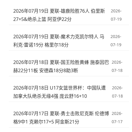
2026年07月19日 夏联-雄鹿险胜76人 伯里斯
2026-
27+5&绝杀上篮 阿亚伊22分
07-19
2026年07月19日 夏联-魔术力克凯尔特人 马
2026-
利克·雷诺19分 格里尔18分
07-19
2026年07月18日 夏联-国王险胜黄蜂 施泰因巴
2026-
赫22分11板 安德森18分8助3断
07-18
2026年07月18日 U17女篮世界杯：中国队遭
2026-
加拿大队绝杀无缘4强 庞云舒16+10
07-18
2026年07月17日 夏联-勇士击败尼克斯 伦德博
2026-
格9中1 克赖尔17+5 阿金斯21分
07-17