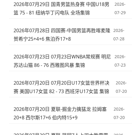
2026年07月29日 国青男篮热身赛 中国U18男
2026-
篮 75 - 81 纽纳华丁闪电队 全场集锦
07-29
2026年07月28日 四国赛-中国男篮再胜喀麦隆
2026-
贺希宁25+4+6 焦泊乔17+8
07-28
2026年07月23日 07月23日WNBA常规赛 明尼
2026-
苏达山猫 86 - 76 西雅图风暴 集锦
07-23
2026年07月20日 07月20日U17女篮世界杯决
2026-
赛 美国U17女篮 82 - 73 西班牙U17女篮 集锦
07-20
2026年07月20日 夏联-掘金力擒猛龙 拉姆塞
2026-
20+8 西尔斯17+6 伯内特15+9
07-20