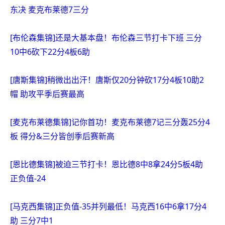
东决 麦克布莱德7三分
[布伦森集锦]还是大基本盘！布伦森三节打卡下班 三分
10中6砍下22分4板6助
[唐斯集锦]稍微出出汗！唐斯仅20分钟砍17分4板10助2
帽 助攻平季后赛最高
[麦克布莱德集锦]记你首功！麦克布莱德7记三分轰25分4
板 得分&三分皆创季后赛新高
[恩比德集锦]被迫三节打卡！恩比德8中8拿24分5板4助
正负值-24
[马克西集锦]正负值-35并列最低！马克西16中6拿17分4
助 三分7中1