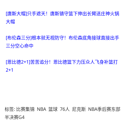
[唐斯大帽]只手遮天！唐斯镇守篮下伸出长臂送庄神火锅
大帽
[布伦森三分]根本就无视防守！布伦森底角接球直接出手
三分空心命中
[恩比德2+1]苦苦追分！恩比德篮下力压众人飞身补篮打
2+1
标签:
比赛集锦
NBA
篮球
76人
尼克斯
NBA季后赛东部
半决赛G4