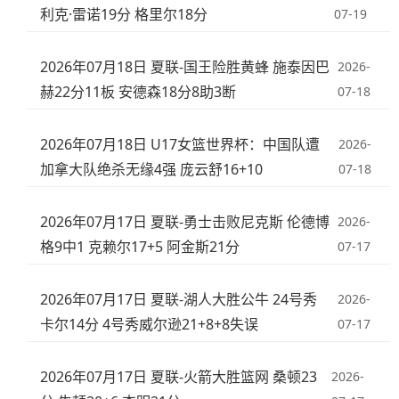
利克·雷诺19分 格里尔18分
07-19
2026年07月18日 夏联-国王险胜黄蜂 施泰因巴
2026-
赫22分11板 安德森18分8助3断
07-18
2026年07月18日 U17女篮世界杯：中国队遭
2026-
加拿大队绝杀无缘4强 庞云舒16+10
07-18
2026年07月17日 夏联-勇士击败尼克斯 伦德博
2026-
格9中1 克赖尔17+5 阿金斯21分
07-17
2026年07月17日 夏联-湖人大胜公牛 24号秀
2026-
卡尔14分 4号秀威尔逊21+8+8失误
07-17
2026年07月17日 夏联-火箭大胜篮网 桑顿23
2026-