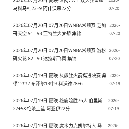
2026年07月20日 夏联-篮网7人上双大胜雷霆
2026-
乌科马杜23+9 阿什沃思22分
07-20
2026年07月20日 07月20日WNBA常规赛 芝加
2026-
哥天空 91 - 93 亚特兰大梦想 集锦
07-20
2026年07月20日 07月20日WNBA常规赛 洛杉
2026-
矶火花 82 - 90 达拉斯飞翼 集锦
07-20
2026年07月19日 夏联-灰熊胜火箭挺进决赛 桑
2026-
顿12中2 布泽尔13中3 科沃德28+6
07-19
2026年07月19日 夏联-雄鹿险胜76人 伯里斯
2026-
27+5&绝杀上篮 阿亚伊22分
07-19
2026年07月19日 夏联-魔术力克凯尔特人 马
2026-