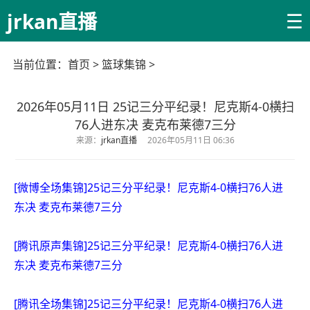
☰
jrkan直播
当前位置：
首页
>
篮球集锦
>
2026年05月11日 25记三分平纪录！尼克斯4-0横扫
76人进东决 麦克布莱德7三分
来源：
jrkan直播
2026年05月11日 06:36
[微博全场集锦]25记三分平纪录！尼克斯4-0横扫76人进
东决 麦克布莱德7三分
[腾讯原声集锦]25记三分平纪录！尼克斯4-0横扫76人进
东决 麦克布莱德7三分
[腾讯全场集锦]25记三分平纪录！尼克斯4-0横扫76人进